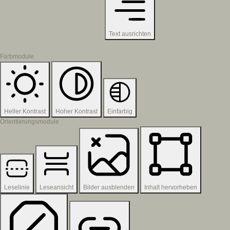
Text ausrichten
Farbmodule
Heller Kontrast
Hoher Kontrast
Einfarbig
Orientierungsmodule
Leselinie
Leseansicht
Bilder ausblenden
Inhalt hervorheben