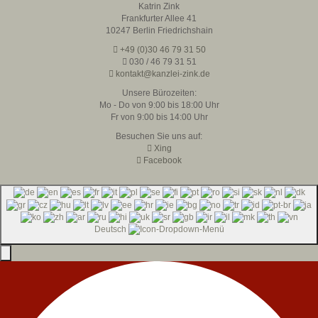
Katrin Zink
Frankfurter Allee 41
10247 Berlin Friedrichshain
+49 (0)30 46 79 31 50
030 / 46 79 31 51
kontakt@kanzlei-zink.de
Unsere Bürozeiten:
Mo - Do von 9:00 bis 18:00 Uhr
Fr von 9:00 bis 14:00 Uhr
Besuchen Sie uns auf:
Xing
Facebook
Deutsch