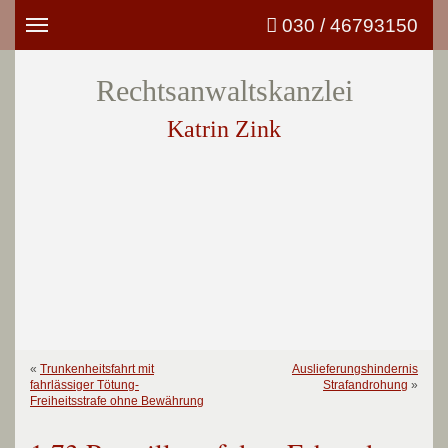
030 / 46793150
Toggle
navigation
Rechtsanwaltskanzlei
Katrin Zink
«
Trunkenheitsfahrt mit
Auslieferungshindernis
fahrlässiger Tötung-
Strafandrohung
»
Freiheitsstrafe ohne Bewährung