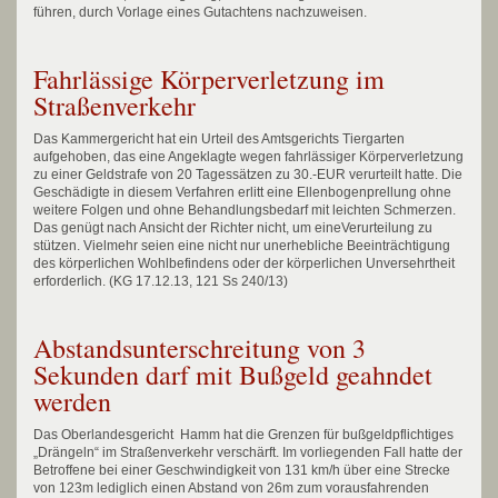
führen, durch Vorlage eines Gutachtens nachzuweisen.
Fahrlässige Körperverletzung im
Straßenverkehr
Das Kammergericht hat ein Urteil des Amtsgerichts Tiergarten
aufgehoben, das eine Angeklagte wegen fahrlässiger Körperverletzung
zu einer Geldstrafe von 20 Tagessätzen zu 30.-EUR verurteilt hatte. Die
Geschädigte in diesem Verfahren erlitt eine Ellenbogenprellung ohne
weitere Folgen und ohne Behandlungsbedarf mit leichten Schmerzen.
Das genügt nach Ansicht der Richter nicht, um eineVerurteilung zu
stützen. Vielmehr seien eine nicht nur unerhebliche Beeinträchtigung
des körperlichen Wohlbefindens oder der körperlichen Unversehrtheit
erforderlich. (KG 17.12.13, 121 Ss 240/13)
Abstandsunterschreitung von 3
Sekunden darf mit Bußgeld geahndet
werden
Das Oberlandesgericht Hamm hat die Grenzen für bußgeldpflichtiges
„Drängeln“ im Straßenverkehr verschärft. Im vorliegenden Fall hatte der
Betroffene bei einer Geschwindigkeit von 131 km/h über eine Strecke
von 123m lediglich einen Abstand von 26m zum vorausfahrenden