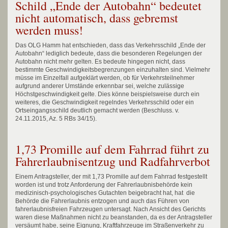
Schild „Ende der Autobahn“ bedeutet
nicht automatisch, dass gebremst
werden muss!
Das OLG Hamm hat entschieden, dass das Verkehrsschild „Ende der
Autobahn“ lediglich bedeute, dass die besonderen Regelungen der
Autobahn nicht mehr gelten. Es bedeute hingegen nicht, dass
bestimmte Geschwindigkeitsbegrenzungen einzuhalten sind. Vielmehr
müsse im Einzelfall aufgeklärt werden, ob für Verkehrsteilnehmer
aufgrund anderer Umstände erkennbar sei, welche zulässige
Höchstgeschwindigkeit gelte. Dies könne beispielsweise durch ein
weiteres, die Geschwindigkeit regelndes Verkehrsschild oder ein
Ortseingangsschild deutlich gemacht werden (Beschluss. v.
24.11.2015, Az. 5 RBs 34/15).
1,73 Promille auf dem Fahrrad führt zu
Fahrerlaubnisentzug und Radfahrverbot
Einem Antragsteller, der mit 1,73 Promille auf dem Fahrrad festgestellt
worden ist und trotz Anforderung der Fahrerlaubnisbehörde kein
medizinisch-psychologisches Gutachten beigebracht hat, hat die
Behörde die Fahrerlaubnis entzogen und auch das Führen von
fahrerlaubnisfreien Fahrzeugen untersagt. Nach Ansicht des Gerichts
waren diese Maßnahmen nicht zu beanstanden, da es der Antragsteller
versäumt habe, seine Eignung, Kraftfahrzeuge im Straßenverkehr zu