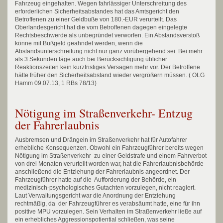
Fahrzeug eingehalten. Wegen fahrlässiger Unterschreitung des
erforderlichen Sicherheitsabstandes hat das Amtsgericht den
Betroffenen zu einer Geldbuße von 180.-EUR verurteilt. Das
Oberlandesgericht hat die vom Betroffenen dagegen eingelegte
Rechtsbeschwerde als unbegründet verworfen. Ein Abstandsverstoß
könne mit Bußgeld geahndet werden, wenn die
Abstandsunterschreitung nicht nur ganz vorübergehend sei. Bei mehr
als 3 Sekunden läge auch bei Berücksichtigung üblicher
Reaktionszeiten kein kurzfristiges Versagen mehr vor. Der Betroffene
hätte früher den Sicherheitsabstand wieder vergrößern müssen. ( OLG
Hamm 09.07.13, 1 RBs 78/13)
Nötigung im Straßenverkehr- Entzug
der Fahrerlaubnis
Ausbremsen und Drängeln im Straßenverkehr hat für Autofahrer
erhebliche Konsequenzen. Obwohl ein Fahrzeugführer bereits wegen
Nötigung im Straßenverkehr zu einer Geldstrafe und einem Fahrverbot
von drei Monaten verurteilt worden war, hat die Fahrerlaubnisbehörde
anschließend die Entziehung der Fahrerlaubnis angeordnet. Der
Fahrzeugführer hatte auf die Aufforderung der Behörde, ein
medizinisch-psychologisches Gutachten vorzulegen, nicht reagiert.
Laut Verwaltungsgericht war die Anordnung der Entziehung
rechtmäßig, da der Fahrzeugführer es verabsäumt hatte, eine für ihn
positive MPU vorzulegen. Sein Verhalten im Straßenverkehr ließe auf
ein erhebliches Aggressionspotiential schließen, was seine