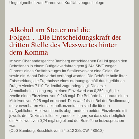
Ungeeignetheit zum Führen von Kraftfahrzeugen belege.
Alkohol am Steuer und die
Folgen….Die Entscheidungskraft der
dritten Stelle des Messwertes hinter
dem Komma
Im vom Oberlandesgericht Bamberg entschiedenen Fall ist gegen den
Betroffenen in einem Bußgeldverfahren gem § 24a StVG wegen
Führens eines Kraftfahrzeuges im Straßenverkehr eine Geldbuße
sowie ein Monat Fahrverbot verhängt worden. Die Behörde hatte ihrer
Entscheidung die Ergebnisse eines ordnungsgemäß durchgeführten
Dräger Alcotes 7110 Evidential zugrundegelegt. Die erste
Atemalkoholmessung ergab einen Einzelwert von 0,259 mg/l, die
zweite einen Einzelwert von 0,248 mg/l. Die Behörde hat daraus einen
Mittelwert von 0,25 mg/l errechnet. Dies war falsch. Bei der Bestimmung
der vorwerfbaren Atemalkoholkonzentration sind die für den
maßgeblichen Mittelwert bereits abgerundeten beiden Einzelwerte mit
jeweils drei Dezimalstellen zugrunde zu legen, so dass sich lediglich
ein Mittelwert von 0,24 mg/l ergibt und der Betroffene freizusprechen
war.
(OLG Bamberg, Beschluß vom 24.5.12 3Ss OWi 480/12)