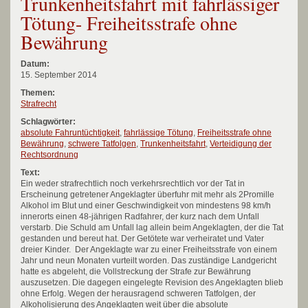
Trunkenheitsfahrt mit fahrlässiger
Tötung- Freiheitsstrafe ohne
Bewährung
Datum:
15. September 2014
Themen:
Strafrecht
Schlagwörter:
absolute Fahruntüchtigkeit
,
fahrlässige Tötung
,
Freiheitsstrafe ohne
Bewährung
,
schwere Tatfolgen
,
Trunkenheitsfahrt
,
Verteidigung der
Rechtsordnung
Text:
Ein weder strafrechtlich noch verkehrsrechtlich vor der Tat in
Erscheinung getretener Angeklagter überfuhr mit mehr als 2Promille
Alkohol im Blut und einer Geschwindigkeit von mindestens 98 km/h
innerorts einen 48-jährigen Radfahrer, der kurz nach dem Unfall
verstarb. Die Schuld am Unfall lag allein beim Angeklagten, der die Tat
gestanden und bereut hat. Der Getötete war verheiratet und Vater
dreier Kinder. Der Angeklagte war zu einer Freiheitsstrafe von einem
Jahr und neun Monaten vurteilt worden. Das zuständige Landgericht
hatte es abgeleht, die Vollstreckung der Strafe zur Bewährung
auszusetzen. Die dagegen eingelegte Revision des Angeklagten blieb
ohne Erfolg. Wegen der herausragend schweren Tatfolgen, der
Alkoholisierung des Angeklagten weit über die absolute