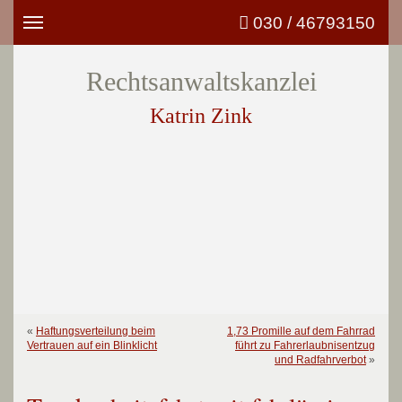
030 / 46793150
Toggle
navigation
Rechtsanwaltskanzlei
Katrin Zink
«
Haftungsverteilung beim
1,73 Promille auf dem Fahrrad
Vertrauen auf ein Blinklicht
führt zu Fahrerlaubnisentzug
und Radfahrverbot
»