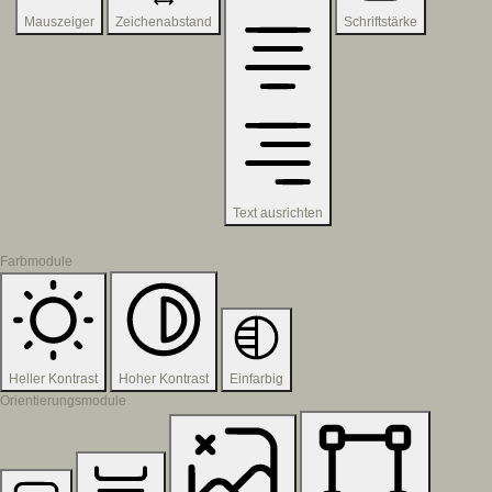
Mauszeiger
Zeichenabstand
Schriftstärke
Text ausrichten
Farbmodule
Heller Kontrast
Hoher Kontrast
Einfarbig
Orientierungsmodule