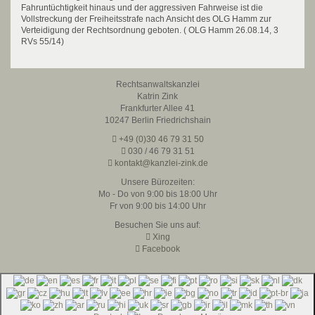
Fahruntüchtigkeit hinaus und der aggressiven Fahrweise ist die
Vollstreckung der Freiheitsstrafe nach Ansicht des OLG Hamm zur
Verteidigung der Rechtsordnung geboten. ( OLG Hamm 26.08.14, 3
RVs 55/14)
Rechtsanwaltskanzlei
Katrin Zink
Frankfurter Allee 41
10247 Berlin Friedrichshain
+49 (0)30 46 79 31 50
030 / 46 79 31 51
kontakt@kanzlei-zink.de
Unsere Bürozeiten:
Mo - Do von 9:00 bis 18:00 Uhr
Fr von 9:00 bis 14:00 Uhr
Besuchen Sie uns auf:
Xing
Facebook