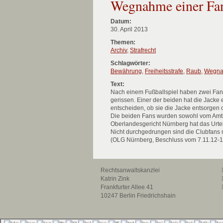
Wegnahme einer Fa
Datum:
30. April 2013
Themen:
Archiv
,
Strafrecht
Schlagwörter:
Bewährung
,
Freiheitsstrafe
,
Raub
,
Wegn
Text:
Nach einem Fußballspiel haben zwei Fan
gerissen. Einer der beiden hat die Jacke 
entscheiden, ob sie die Jacke entsorgen 
Die beiden Fans wurden sowohl vom Amts
Oberlandesgericht Nürnberg hat das Urteil
Nicht durchgedrungen sind die Clubfans 
(OLG Nürnberg, Beschluss vom 7.11.12-1
Rechtsanwaltskanzlei
Katrin Zink
Frankfurter Allee 41
10247 Berlin Friedrichshain