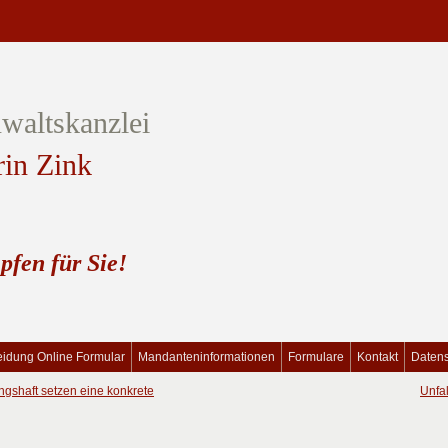
waltskanzlei
rin Zink
pfen für Sie!
idung Online Formular
Mandanteninformationen
Formulare
Kontakt
Daten
gshaft setzen eine konkrete
Unfa