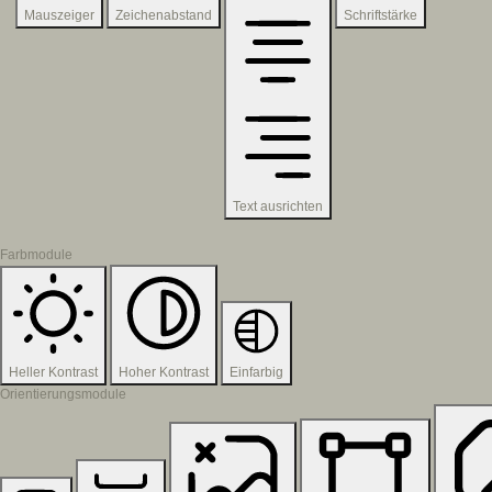
Mauszeiger
Zeichenabstand
Schriftstärke
Text ausrichten
Farbmodule
Heller Kontrast
Hoher Kontrast
Einfarbig
Orientierungsmodule