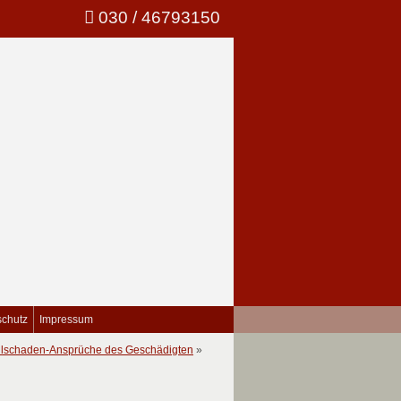
030 / 46793150
schutz
Impressum
llschaden-Ansprüche des Geschädigten
»