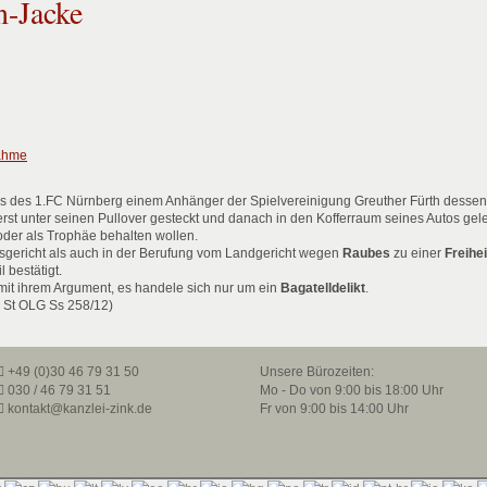
n-Jacke
ahme
s des 1.FC Nürnberg einem Anhänger der Spielvereinigung Greuther Fürth desse
erst unter seinen Pullover gesteckt und danach in den Kofferraum seines Autos geleg
oder als Trophäe behalten wollen.
gericht als auch in der Berufung vom Landgericht wegen
Raubes
zu einer
Freihe
 bestätigt.
mit ihrem Argument, es handele sich nur um ein
Bagatelldelikt
.
 St OLG Ss 258/12)
+49 (0)30 46 79 31 50
Unsere Bürozeiten:
030 / 46 79 31 51
Mo - Do von 9:00 bis 18:00 Uhr
kontakt@kanzlei-zink.de
Fr von 9:00 bis 14:00 Uhr