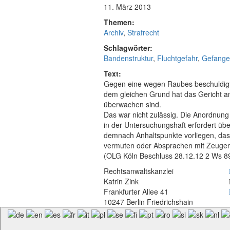
11. März 2013
Themen:
Archiv
,
Strafrecht
Schlagwörter:
Bandenstruktur
,
Fluchtgefahr
,
Gefange
Text:
Gegen eine wegen Raubes beschuldigt
dem gleichen Grund hat das Gericht a
überwachen sind.
Das war nicht zulässig. Die Anordnu
in der Untersuchungshaft erfordert ü
demnach Anhaltspunkte vorliegen, das
vermuten oder Absprachen mit Zeugen 
(OLG Köln Beschluss 28.12.12 2 Ws 8
Rechtsanwaltskanzlei
Katrin Zink
Frankfurter Allee 41
10247 Berlin Friedrichshain