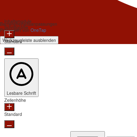
Inhaltsmodule
Barrierefreiheitsanpassungen
Schriftgröße
Präsentiert von
OneTap
Werkzeugleiste ausblenden
Standard
Lesbare Schrift
Zeilenhöhe
Standard