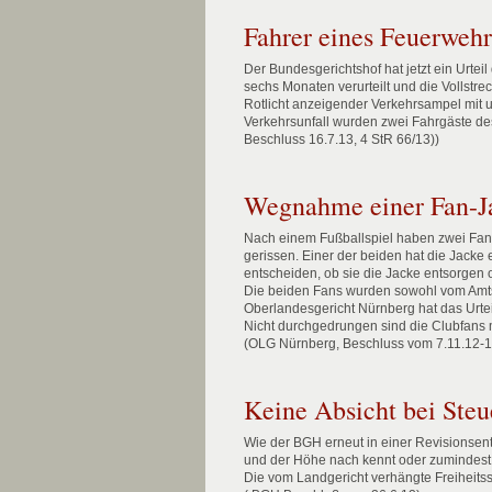
Fahrer eines Feuerwehrf
Der Bundesgerichtshof hat jetzt ein Urte
sechs Monaten verurteilt und die Vollstre
Rotlicht anzeigender Verkehrsampel mit u
Verkehrsunfall wurden zwei Fahrgäste des
Beschluss 16.7.13, 4 StR 66/13))
Wegnahme einer Fan-J
Nach einem Fußballspiel haben zwei Fan
gerissen. Einer der beiden hat die Jacke 
entscheiden, ob sie die Jacke entsorgen 
Die beiden Fans wurden sowohl vom Amts
Oberlandesgericht Nürnberg hat das Urteil
Nicht durchgedrungen sind die Clubfans 
(OLG Nürnberg, Beschluss vom 7.11.12-1
Keine Absicht bei Steu
Wie der BGH erneut in einer Revisionsen
und der Höhe nach kennt oder zumindest fü
Die vom Landgericht verhängte Freiheits