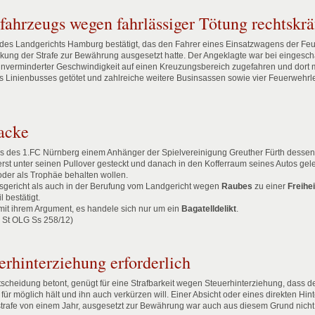
ahrzeugs wegen fahrlässiger Tötung rechtskräf
il des Landgerichts Hamburg bestätigt, das den Fahrer eines Einsatzwagens der Feu
ckung der Strafe zur Bewährung ausgesetzt hatte. Der Angeklagte war bei eingescha
nverminderter Geschwindigkeit auf einen Kreuzungsbereich zugefahren und dort mi
 Linienbusses getötet und zahlreiche weitere Businsassen sowie vier Feuerwehrle
acke
s des 1.FC Nürnberg einem Anhänger der Spielvereinigung Greuther Fürth desse
erst unter seinen Pullover gesteckt und danach in den Kofferraum seines Autos geleg
oder als Trophäe behalten wollen.
gericht als auch in der Berufung vom Landgericht wegen
Raubes
zu einer
Freihe
 bestätigt.
mit ihrem Argument, es handele sich nur um ein
Bagatelldelikt
.
 St OLG Ss 258/12)
erhinterziehung erforderlich
tscheidung betont, genügt für eine Strafbarkeit wegen Steuerhinterziehung, dass
r möglich hält und ihn auch verkürzen will. Einer Absicht oder eines direkten Hin
strafe von einem Jahr, ausgesetzt zur Bewährung war auch aus diesem Grund nich