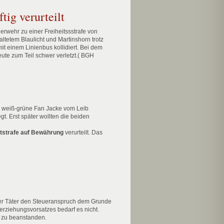
tig verurteilt
erwehr zu einer Freiheitssstrafe von
ltetem Blaulicht und Martinshorn trotz
t einem Linienbus kollidiert. Bei dem
ute zum Teil schwer verletzt.( BGH
n weiß-grüne Fan Jacke vom Leib
t. Erst später wollten die beiden
itstrafe auf Bewährung
verurteilt. Das
 der Täter den Steueranspruch dem Grunde
terziehungsvorsatzes bedarf es nicht.
t zu beanstanden.