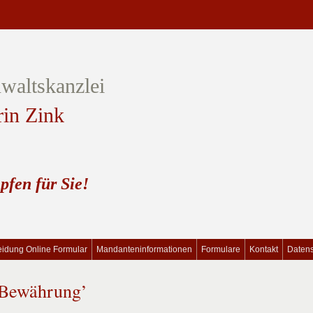
waltskanzlei
rin Zink
pfen für Sie!
idung Online Formular
Mandanteninformationen
Formulare
Kontakt
Daten
‘Bewährung’