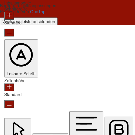
Inhaltsmodule
Barrierefreiheitsanpassungen
Schriftgröße
Präsentiert von
OneTap
Werkzeugleiste ausblenden
Standard
Lesbare Schrift
Zeilenhöhe
Standard