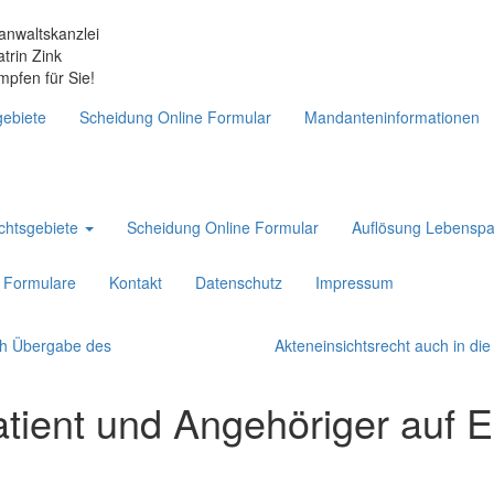
anwaltskanzlei
atrin Zink
mpfen für Sie!
ebiete
Scheidung Online Formular
Mandanteninformationen
chtsgebiete
Scheidung Online Formular
Auflösung Lebenspa
Formulare
Kontakt
Datenschutz
Impressum
ch Übergabe des
Akteneinsichtsrecht auch in d
atient und Angehöriger auf Ei