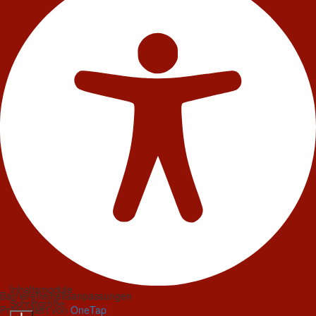
Inhaltsmodule
Barrierefreiheitsanpassungen
Schriftgröße
Präsentiert von
OneTap