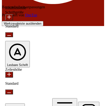
Barrierefreiheitsanpassungen
Inhaltsmodule
Schriftgröße
Präsentiert von
OneTap
Werkzeugleiste ausblenden
Standard
Lesbare Schrift
Zeilenhöhe
Standard