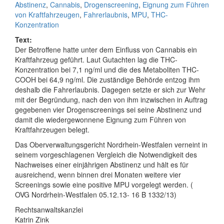
Abstinenz
,
Cannabis
,
Drogenscreening
,
Eignung zum Führen
von Kraftfahrzeugen
,
Fahrerlaubnis
,
MPU
,
THC-
Konzentration
Text:
Der Betroffene hatte unter dem Einfluss von Cannabis ein
Kraftfahrzeug geführt. Laut Gutachten lag die THC-
Konzentration bei 7,1 ng/ml und die des Metaboliten THC-
COOH bei 64,9 ng/ml. Die zuständige Behörde entzog ihm
deshalb die Fahrerlaubnis. Dagegen setzte er sich zur Wehr
mit der Begründung, nach den von ihm inzwischen in Auftrag
gegebenen vier Drogenscreenings sei seine Abstinenz und
damit die wiedergewonnene Eignung zum Führen von
Kraftfahrzeugen belegt.
Das Oberverwaltungsgericht Nordrhein-Westfalen verneint in
seinem vorgeschlagenen Vergleich die Notwendigkeit des
Nachweises einer einjährigen Abstinenz und hält es für
ausreichend, wenn binnen drei Monaten weitere vier
Screenings sowie eine positive MPU vorgelegt werden. (
OVG Nordrhein-Westfalen 05.12.13- 16 B 1332/13)
Rechtsanwaltskanzlei
Katrin Zink