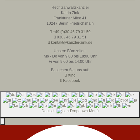
Rechtsanwaltskanzlei
Katrin Zink
Frankfurter Allee 41
10247 Berlin Friedrichshain
+49 (0)30 46 79 31 50
030 / 46 79 31 51
kontakt@kanzlei-zink.de
Unsere Bürozeiten:
Mo - Do von 9:00 bis 18:00 Uhr
Fr von 9:00 bis 14:00 Uhr
Besuchen Sie uns auf:
Xing
Facebook
Deutsch