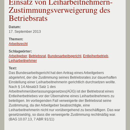
Einsatz von Leiharbeitnehmern-
Zustimmungsverweigerung des
Betriebsrats
Datum:
17. September 2013
Themen:
Arbeitsrecht
Schlagwörter:
Arbeitgeber
,
Betriebsrat
,
Bundesarbeitsgericht
,
Entleiherbetrieb
,
Leiharbeitnehmer
Text:
Das Bundesarbeitsgericht hat den Antrag eines Arbeitgebers
abgelehnt, der die Zustimmung seines Betriebsrates zur dauerhaften
Einstellung einer Leiharbeitnehmerin gerichtlich durchsetzen wollte.
Nach § 14 Absatz3 Satz 1 des
Arbeitnehmerüberlassungsgesetzes(AÜG) ist der Betriebsrat eines
Entleiherbetriebes vor der Übernahme eines Leiharbeitnehmers zu
beteiligen. Im vorliegenden Fall verweigerte der Betriebsrat seine
Zustimmung, da der Arbeitgeber beabsichtigte, eine
Leiharbeitnehmerin nicht nur vorübergehend zu beschäftigen. Das war
gesetzswidrig, so dass die verweigerte Zustimmung rechtmäßig war.
(BAG 10.07.13, 7 ABR 91/11)