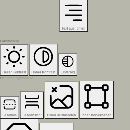
Text ausrichten
Farbmodule
Heller Kontrast
Hoher Kontrast
Einfarbig
Orientierungsmodule
Leselinie
Leseansicht
Bilder ausblenden
Inhalt hervorheben