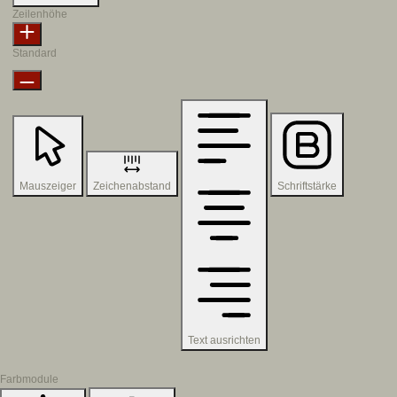
Zeilenhöhe
Standard
Mauszeiger
Zeichenabstand
Schriftstärke
Text ausrichten
Farbmodule