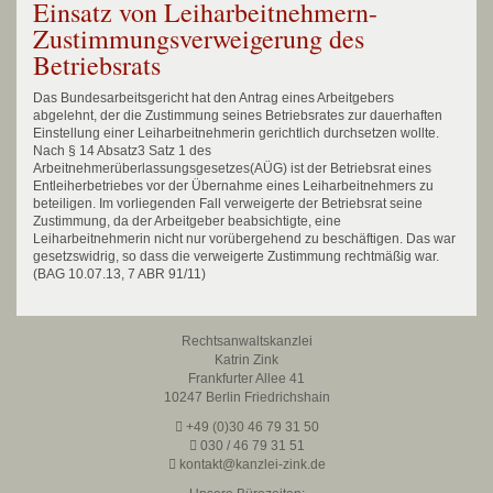
Einsatz von Leiharbeitnehmern-
Zustimmungsverweigerung des
Betriebsrats
Das Bundesarbeitsgericht hat den Antrag eines Arbeitgebers
abgelehnt, der die Zustimmung seines Betriebsrates zur dauerhaften
Einstellung einer Leiharbeitnehmerin gerichtlich durchsetzen wollte.
Nach § 14 Absatz3 Satz 1 des
Arbeitnehmerüberlassungsgesetzes(AÜG) ist der Betriebsrat eines
Entleiherbetriebes vor der Übernahme eines Leiharbeitnehmers zu
beteiligen. Im vorliegenden Fall verweigerte der Betriebsrat seine
Zustimmung, da der Arbeitgeber beabsichtigte, eine
Leiharbeitnehmerin nicht nur vorübergehend zu beschäftigen. Das war
gesetzswidrig, so dass die verweigerte Zustimmung rechtmäßig war.
(BAG 10.07.13, 7 ABR 91/11)
Rechtsanwaltskanzlei
Katrin Zink
Frankfurter Allee 41
10247 Berlin Friedrichshain
+49 (0)30 46 79 31 50
030 / 46 79 31 51
kontakt@kanzlei-zink.de