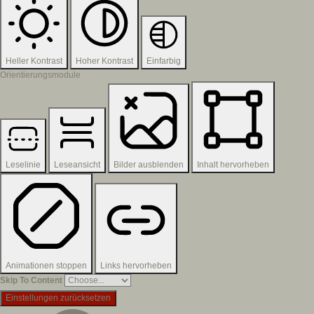
Heller Kontrast
Hoher Kontrast
Einfarbig
Orientierungsmodule
Leselinie
Leseansicht
Bilder ausblenden
Inhalt hervorheben
Animationen stoppen
Links hervorheben
Skip To Content
Einstellungen zurücksetzen