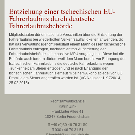
Entziehung einer tschechischen EU-
Fahrerlaubnis durch deutsche
Fahrerlaubnisbehörde
Mitgliedstaaten dürfen nationale Vorschriften über die Entziehung der
Fahrerlaubnis bei wiederholten Verkehrsauffälligkeiten anwenden. So
hat das Verwaltungsgericht Neustadt einem Mann dessen tschechische
Fahrerlaubnis entzogen, nachdem er trotz Aufforderung der
Fahrerlaubnisbehörde keine positive MPU vorgelegt hat. Diese hat die
Behörde auch fordern dürfen, weil dem Mann bereits vor Erlangung der
tschechischen Fahrerlaubnis die deutsche Fahrerlaubnis wegen
Trunkenheit am Steuer entzogen und er nach Erlangung der
tschechischen Fahrerlaubnis erneut mit einem Alkoholspiegel von 0,8
Promille am Steuer angetroffen worden ist. (VG Neustadt 1 K 720/14,
25.02.2015)
Rechtsanwaltskanzlei
Katrin Zink
Frankfurter Allee 41
10247 Berlin Friedrichshain
+49 (0)30 46 79 31 50
030 / 46 79 31 51