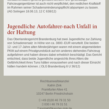
Fahrzeugeigentümer ist auch nicht verpflichtet, den restlichen Kraftstoff
im Rahmen seiner Schadensminderungspflicht abpumpen zu lassen.
(AG Solingen 18.06.13, 12 C 638/12)
Jugendliche Autofahrer-nach Unfall in
der Haftung
Das Oberlandesgericht Brandenburg hat zwei Jugendliche zur Zahlung
von Schadenersatz in Höhe von ca. 3800.-EUR verurteilt. Die beiden
12- und 17-Jahre alten Minderjährigen waren mit einem abgemeldeten
PKW auf einem Privatgrundstück auf ein anderes stehendes Fahrzeug
aufgefahren und haben dieses dabei erheblich beschädigt. Das Gericht
entschied, dass beide Jugendliche angesichts Ihres Alters die
Gefährlichkeit ihres Tuns hätten voraussehen und nach dieser Einsicht
hätten handeln können. ( OLG Brandenburg 6 U 36/12)
Rechtsanwaltskanzlei
Katrin Zink
Frankfurter Allee 41
10247 Berlin Friedrichshain
+49 (0)30 46 79 31 50
030 / 46 79 31 51
kontakt@kanzlei-zink.de