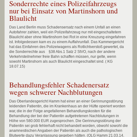
Sonderrechte eines Polizeifahrzeugs
nur bei Einsatz von Martinshorn und
Blaulicht
Das Land Berlin muss Schadensersatz nach einem Unfall an einen
Autofahrer zahlen, weil ein Polizeifahrzeug nur mit eingeschaltetem
Blaulicht aber ohne Martinshorn bei Rot in eine Kreuzung eingefahren
ist. Infolgedessen kam es zu einem Auffahrunfall. Das Kammergericht
hat das Einfahren des Polizeiwagens als Rotlichtverstoß gewertet, da
die Sonderrechte aus §38 Abs.1 Satz 2 StVO, nach der andere
Verkehrsteilnehmer freie Bahn schaffen müssen, nur gelte, wenn
sowohl Martinshorn als auch Blaulicht eingeschaltet sind. ( KG
18.07.15)
Behandlungsfehler Schadenersatz
wegen schwerer Nachblutungen
Das Oberlandesgericht Hamm hat einer an einer Gerinnungsstörung
leidenden Patientin, die im Krankenhaus an der Hüfte operiert worden
war, die in der Folge angefallenen Behandlungskosten für die
Behandlung der bei der Patientin aufgetretenen Nachblutungen in
Höhe von 580.000 EUR zugesprochen. Die Gerinnungsstörung der
Patientin sei grob fehlerhaft nicht behandelt worden, obwohl sowohl die
anamnestischen Angaben der Patientin als auch die pathologischen
Blutwerte dazu Veranlassung gegeben hätten. (OLG Hamm 21.03.14,