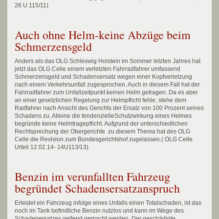
26 U 115/11)
Auch ohne Helm-keine Abzüge beim
Schmerzensgeld
Anders als das OLG Schleswig Holstein im Sommer letzten Jahres hat
jetzt das OLG Celle einem verletzten Fahrradfahrer umfassend
Schmerzensgeld und Schadensersatz wegen einer Kopfverletzung
nach einem Verkehrsunfall zugesprochen. Auch in diesem Fall hat der
Fahrradfahrer zum Unfallzeitpunkt keinen Helm getragen. Da es aber
an einer gesetzlichen Regelung zur Helmpflicht fehle, stehe dem
Radfahrer nach Ansicht des Gerichts der Ersatz von 100 Prozent seines
Schadens zu. Alleine die tendenzielleSchutzwirkung eines Helmes
begründe keine Helmtragepflicht. Aufgrund der unterschiedlichen
Rechtsprechung der Obergerichte zu diesem Thema hat des OLG
Celle die Revision zum Bundesgerichtshof zugelassen.( OLG Celle
Urteil 12.02.14- 14U113/13)
Benzin im verunfallten Fahrzeug
begründet Schadensersatzanspruch
Erleidet ein Fahrzeug infolge eines Unfalls einen Totalschaden, ist das
noch im Tank befindliche Benzin nutzlos und kann im Wege des
Schadenersatzes geltend gemacht werden. Der geschädigte