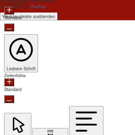
Barrierefreiheitsanpassungen
Schriftgröße
Präsentiert von
OneTap
Werkzeugleiste ausblenden
Standard
Lesbare Schrift
Zeilenhöhe
Standard