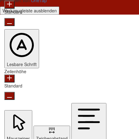
Präsentiert von
OneTap
Werkzeugleiste ausblenden
Standard
Lesbare Schrift
Zeilenhöhe
Standard
Mauszeiger
Zeichenabstand