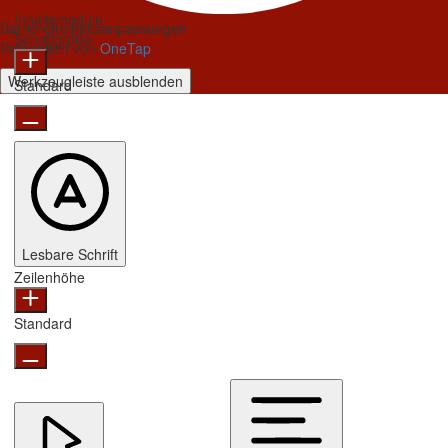
Inhaltsmodule
Barrierefreiheitsanpassungen
Schriftgröße
Präsentiert von
OneTap
Werkzeugleiste ausblenden
Standard
Lesbare Schrift
Zeilenhöhe
Standard