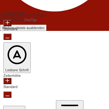
Inhaltsmodule
Barrierefreiheitsanpassungen
Schriftgröße
Präsentiert von
OneTap
Werkzeugleiste ausblenden
Standard
Lesbare Schrift
Zeilenhöhe
Standard