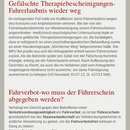
Gefälschte Therapiebescheinigungen-
Fahrerlaubnis wieder weg
Im vorliegenden Fall hatte ein Kraftfahrer seine Fahrerlaubnis wegen
des Konsums von Amphetaminen verloren. Bei der von der
Fahrerlaubnisbehörde zur Wiedererlangung seines Führerscheines
angeordneten medizinisch-psycholgischen Untersuchung legte er
mehrere gefälschte Therapiebescheinigungen vor, die bestätigten,
dass er erfolgreich an einer psychotherapeutischen Behandlung sowie
an einer Hauskreisgruppe „Nüchterner Weg“ teilgenommen hätte. Die
MPU fiel positiv aus und der Antragsteller erhielt seinen Führerschein
zurück. Als die Behörde später per Zufall von der Fälschung Kenntnis
erlangte, entzog sie die Fahrerlaubnis erneut. Nach Auffassung des
Gerichtes zu Recht, da auch die im Verfahren jetzt vom Antragsteller
vorgetragene Abstinenz nicht ausreiche, um seine Fahreignung
ausreichend zu belegen.(VG Neustadt, 03.07.13, 3L 437/13 NW).
Fahrverbot-wo muss der Führerschein
abgegeben werden?
Verhängt ein Gericht gegen den Betroffenen einer
Verkehrsordnungswidrigkeit
ein
Fahrverbot
, so ist der
Führerschein
grundsätzlich bei der
Staatsanwaltschaft
als Vollstreckungsbehörde in
amtliche Verwahrung zu geben, um die
Fahrverbotsfrist
wirksam in
Gang zu setzen.