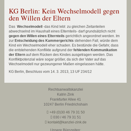
KG Berlin: Kein Wechselmodell gegen
den Willen der Eltern
Das
Wechselmodell
-das Kind lebt zu gleichen Zeitanteilen
abwechselnd im Haushalt eines Elternteils- darf grundsätzlich nicht
gegen den Willen eines Elternteils
gerichtlich angeordnet werden. Im
zur
Entscheidung des Kammergerichts
stehenden Fall, würde dem
Kind ein Wechselmodell eher schaden. Es bestünde die Gefahr, dass
die entstehenden Konflikte aufgrund der
fehlenden Kommunikation
der Eltern
auf dem Rücken des Kindes ausgetragen werden. Das
Konfliktpotenzial wäre sogar größer, da sich der Vater auf das
Wechselmodell nur gezwungener Maßen eingelassen hätte.
KG Berlin, Beschluss vom 14. 3. 2013, 13 UF 234/12
Rechtsanwaltskanzlei
Katrin Zink
Frankfurter Allee 41
10247 Berlin Friedrichshain
+49 (0)30 46 79 31 50
030 / 46 79 31 51
kontakt@kanzlei-zink.de
Unsere Bürozeiten: