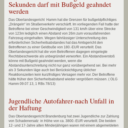
Sekunden darf mit Bußgeld geahndet
werden
Das Oberlandesgericht Hamm hat die Grenzen für bußgeldpflichtiges
„Drängeln“ im Straßenverkehr verschärft. Im vorliegenden Fall hatte der
Betroffene bei einer Geschwindigkeit von 131 km/h über eine Strecke
von 123m lediglich einen Abstand von 26m zum vorausfahrenden
Fahrzeug eingehalten. Wegen fahrlässiger Unterschreitung des
erforderlichen Sicherheitsabstandes hat das Amtsgericht den
Betroffenen zu einer Geldbuße von 180.-EUR verurteilt. Das
Oberlandesgericht hat die vom Betroffenen dagegen eingelegte
Rechtsbeschwerde als unbegründet verworfen. Ein Abstandsverstoß
könne mit Bußgeld geahndet werden, wenn die
Abstandsunterschreitung nicht nur ganz vorübergehend sei. Bei mehr
als 3 Sekunden läge auch bei Berücksichtigung üblicher
Reaktionszeiten kein kurzfristiges Versagen mehr vor. Der Betroffene
hätte früher den Sicherheitsabstand wieder vergrößern müssen. ( OLG
Hamm 09.07.13, 1 RBs 78/13)
Jugendliche Autofahrer-nach Unfall in
der Haftung
Das Oberlandesgericht Brandenburg hat zwei Jugendliche zur Zahlung
von Schadenersatz in Höhe von ca. 3800.-EUR verurteilt. Die beiden
12- und 17-Jahre alten Minderjährigen waren mit einem abgemeldeten