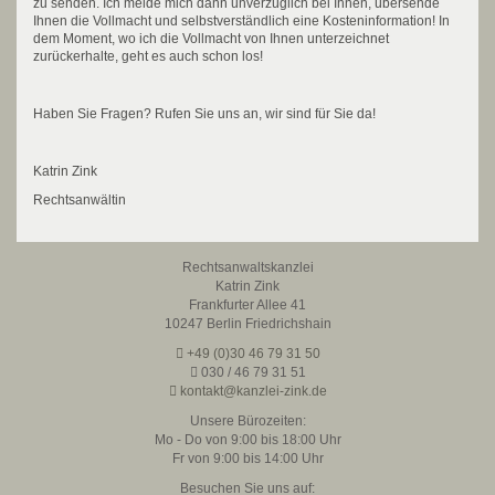
zu senden. Ich melde mich dann unverzüglich bei Ihnen, übersende
Ihnen die Vollmacht und selbstverständlich eine Kosteninformation! In
dem Moment, wo ich die Vollmacht von Ihnen unterzeichnet
zurückerhalte, geht es auch schon los!
Haben Sie Fragen? Rufen Sie uns an, wir sind für Sie da!
Katrin Zink
Rechtsanwältin
Rechtsanwaltskanzlei
Katrin Zink
Frankfurter Allee 41
10247 Berlin Friedrichshain
+49 (0)30 46 79 31 50
030 / 46 79 31 51
kontakt@kanzlei-zink.de
Unsere Bürozeiten:
Mo - Do von 9:00 bis 18:00 Uhr
Fr von 9:00 bis 14:00 Uhr
Besuchen Sie uns auf: