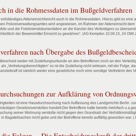
uch in die Rohmessdaten im Bußgeldverfahren
ollständiges Akteneinsichtsrecht auch in die Rohmessdaten. Hierzu gibt es eine 
hen Polizeiverwaltungsamtes wird angewiesen, im Rahmen der Akteneinsicht dem Ve
sfoto und die Fotoliniendokumentation an die Kanzlei des Verteidigers zu übersend
chließlich der Beweismittel Einsicht zu gewähren“. (AG Kempten 10.09.15, 24 OWi
verfahren nach Übergabe des Bußgeldbescheid
scheid weder mit Zustellungsurkunde an den Betroffenen noch an den Verteidiger 
als „Vertretungsberechtigten“ so ist die Zustellung nicht wirksam, mit der Folge,
 Kanzleikraft ist nämlich weder eine gesetzliche noch eine sonstige Vertreterin des 
durchsuchungen zur Aufklärung von Ordnungsw
rigkeiten ist eine Hausdurchsuchung nach Auffassung des Landgerichts Berlin zu
tnäckigen Gesetzesverstoßes handelt.Der Betroffene hatte bereits mehrfach u.a.
suchung seiner Wohnung verstoße nicht gegen den Grundsatz der Verhältnismäßigk
Bagatellsachen nicht gebe und der Betroffene bereits auffällig geworden war. ( L
die Folgen….Die Entscheidungskraft der dritt