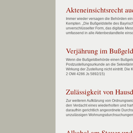
Akteneinsichtsrecht a
Immer wieder versagen die Behörden ein v
Kempten. „Die Bußgeldstelle des Bayrisc
unverschlüsselter Form, das digitale Mes
umfassend in alle Aktenbestandteile eins
Verjährung im Bußgeld
Wenn die Bußgeldbehörde einen Bußgeldbe
Postzustellungsurkunde an die Sekretärin 
Wirkung der Zustellung nicht eintritt. Die
2 OWi 4286 Js 5892/15)
Zulässigkeit von Haus
Zur weiteren Aufklärung von Ordnungswid
den Verdacht eines wiederholten und har
daraufhin gerichtlich angeordnete Durch
unzulässigen Wohnungsdurchsuchungen in 
Alkohol am Steuer und 