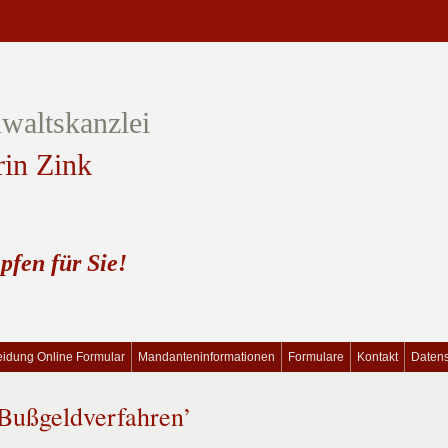
waltskanzlei
rin Zink
pfen für Sie!
idung Online Formular
Mandanteninformationen
Formulare
Kontakt
Daten
Bußgeldverfahren’