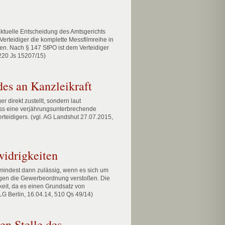
aktuelle Entscheidung des Amtsgerichts
rteidiger die komplette Messfilmreihe in
en. Nach § 147 StPO ist dem Verteidiger
 220 Js 15207/15)
es an Kanzleikraft
direkt zustellt, sondern laut
 dass eine verjährungsunterbrechende
Verteidigers. (vgl. AG Landshut 27.07.2015,
idrigkeiten
mindest dann zulässig, wenn es sich um
gegen die Gewerbeordnung verstoßen. Die
eit, da es einen Grundsatz von
G Berlin, 16.04.14, 510 Qs 49/14)
en Stelle des