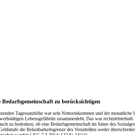
de Bedarfsgemeinschaft zu berücksichtigen
usetzenden Tagessatzhöhe war sein Nettoeinkommen und der monatliche U
 erwerbstätigen Lebensgefährtin zusammenlebt. Das war rechtsfehlerhaf
t auch zu bedenken, ob eine Bedarfsgemeinschaft im Sinne des Sozialges
 Geldstrafe die Belastbarkeitsgrenze des Verurteilten weder überschreite
ebrochen werden.( KG 7.3.2014; 122 Ss 14/14)