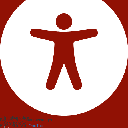
Inhaltsmodule
Barrierefreiheitsanpassungen
Schriftgröße
Präsentiert von
OneTap