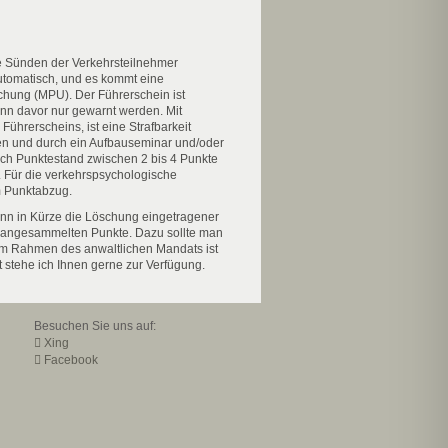
die Sünden der Verkehrsteilnehmer
automatisch, und es kommt eine
chung (MPU). Der Führerschein ist
ann davor nur gewarnt werden. Mit
Führerscheins, ist eine Strafbarkeit
n und durch ein Aufbauseminar und/oder
ch Punktestand zwischen 2 bis 4 Punkte
t. Für die verkehrspsychologische
m Punktabzug.
enn in Kürze die Löschung eingetragener
its angesammelten Punkte. Dazu sollte man
 Im Rahmen des anwaltlichen Mandats ist
 stehe ich Ihnen gerne zur Verfügung.
Besuchen Sie uns auf:
Xing
Facebook