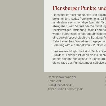
Flensburger Punkte und
Flensburg ist nicht nur für sein Bier bek
dokumentiert. Ist das Punktekonto mit 18 
mindestens sechsmonatige Sperrfrist für 
abzugeben. Wird Verlust oder Vernichtung
rechtskräftiger Entziehung ist die Fahrerl
wegen Fahrens ohne Fahrerlaubnis gegeb
eine verkehrspsychologische Beratung Pu
Rabatt erreichen. Wartet man dagegen auf 
Beratung wird ein Rabatt von 2 Punkten 
Eine weitere Möglichkeit sind Rechtsmit
Punkte zu erwarten ist, denn bis zur Rech
jedoch seinen “Kontostand” in Flensburg
die Abfrage des Punktestandes selbstver
Rechtsanwaltskanzlei
Katrin Zink
Frankfurter Allee 41
10247 Berlin Friedrichshain