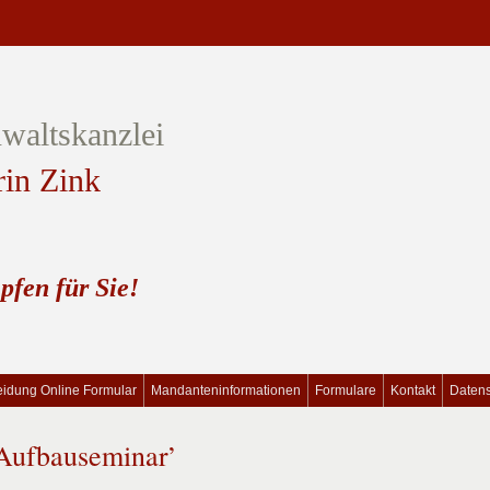
waltskanzlei
rin Zink
pfen für Sie!
idung Online Formular
Mandanteninformationen
Formulare
Kontakt
Daten
Aufbauseminar’