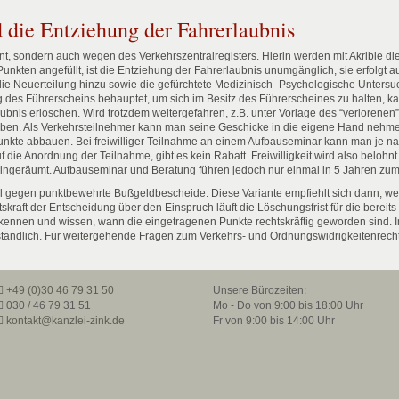
 die Entziehung der Fahrerlaubnis
annt, sondern auch wegen des Verkehrszentralregisters. Hierin werden mit Akribie 
Punkten angefüllt, ist die Entziehung der Fahrerlaubnis unumgänglich, sie erfolgt 
die Neuerteilung hinzu sowie die gefürchtete Medizinisch- Psychologische Untersu
 des Führerscheins behauptet, um sich im Besitz des Führerscheines zu halten, k
aubnis erloschen. Wird trotzdem weitergefahren, z.B. unter Vorlage des “verlorenen” 
en. Als Verkehrsteilnehmer kann man seine Geschicke in die eigene Hand nehme
nkte abbauen. Bei freiwilliger Teilnahme an einem Aufbauseminar kann man je na
die Anordnung der Teilnahme, gibt es kein Rabatt. Freiwilligkeit wird also belohn
eingeräumt. Aufbauseminar und Beratung führen jedoch nur einmal in 5 Jahren zu
tel gegen punktbewehrte Bußgeldbescheide. Diese Variante empfiehlt sich dann, w
tskraft der Entscheidung über den Einspruch läuft die Löschungsfrist für die bere
 kennen und wissen, wann die eingetragenen Punkte rechtskräftig geworden sind.
ständlich. Für weitergehende Fragen zum Verkehrs- und Ordnungswidrigkeitenrecht
+49 (0)30 46 79 31 50
Unsere Bürozeiten:
030 / 46 79 31 51
Mo - Do von 9:00 bis 18:00 Uhr
kontakt@kanzlei-zink.de
Fr von 9:00 bis 14:00 Uhr