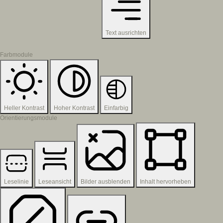
Text ausrichten
Farbmodule
Heller Kontrast
Hoher Kontrast
Einfarbig
Orientierungsmodule
Leselinie
Leseansicht
Bilder ausblenden
Inhalt hervorheben