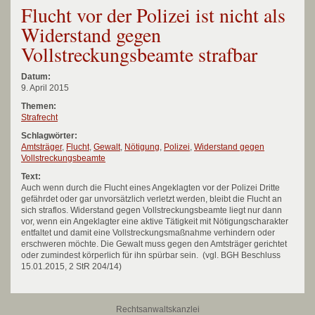
Flucht vor der Polizei ist nicht als
Widerstand gegen
Vollstreckungsbeamte strafbar
Datum:
9. April 2015
Themen:
Strafrecht
Schlagwörter:
Amtsträger
,
Flucht
,
Gewalt
,
Nötigung
,
Polizei
,
Widerstand gegen
Vollstreckungsbeamte
Text:
Auch wenn durch die Flucht eines Angeklagten vor der Polizei Dritte
gefährdet oder gar unvorsätzlich verletzt werden, bleibt die Flucht an
sich straflos. Widerstand gegen Vollstreckungsbeamte liegt nur dann
vor, wenn ein Angeklagter eine aktive Tätigkeit mit Nötigungscharakter
entfaltet und damit eine Vollstreckungsmaßnahme verhindern oder
erschweren möchte. Die Gewalt muss gegen den Amtsträger gerichtet
oder zumindest körperlich für ihn spürbar sein. (vgl. BGH Beschluss
15.01.2015, 2 StR 204/14)
Rechtsanwaltskanzlei