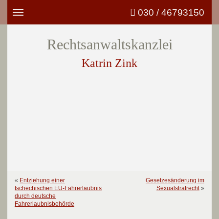
030 / 46793150
Toggle
navigation
Rechtsanwaltskanzlei
Katrin Zink
«
Entziehung einer
Gesetzesänderung im
tschechischen EU-Fahrerlaubnis
Sexualstrafrecht
»
durch deutsche
Fahrerlaubnisbehörde