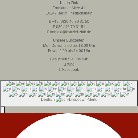
Katrin Zink
Frankfurter Allee 41
10247 Berlin Friedrichshain
+49 (0)30 46 79 31 50
030 / 46 79 31 51
kontakt@kanzlei-zink.de
Unsere Bürozeiten:
Mo - Do von 9:00 bis 18:00 Uhr
Fr von 9:00 bis 14:00 Uhr
Besuchen Sie uns auf:
Xing
Facebook
Deutsch