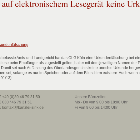
t auf elektronischem Lesegerät-keine U
kundenfälschung
 befasste Amts-und Landgericht hat das OLG Köln eine Urkundenfälschung bei ein
t diese beim Empfänger als zugestellt gelten, hat er mit dem jeweiligen Namen der
. Damit sei nach Auffassung des Oberlandesgerichts keine unechte Urkunde herges
pert sei, solange es nur im Speicher oder auf dem Bildschirm existiere. Auch wenn 
191/13)
+49 (0)30 46 79 31 50
Unsere Bürozeiten:
030 / 46 79 31 51
Mo - Do von 9:00 bis 18:00 Uhr
kontakt@kanzlei-zink.de
Fr von 9:00 bis 14:00 Uhr