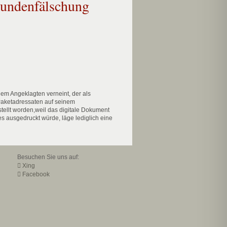
rkundenfälschung
em Angeklagten verneint, der als
 Paketadressaten auf seinem
tellt worden,weil das digitale Dokument
es ausgedruckt würde, läge lediglich eine
Besuchen Sie uns auf:
Xing
Facebook