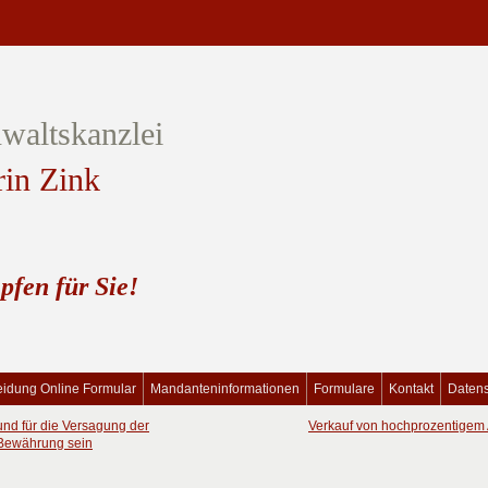
waltskanzlei
rin Zink
pfen für Sie!
idung Online Formular
Mandanteninformationen
Formulare
Kontakt
Daten
rund für die Versagung der
Verkauf von hochprozentigem A
r Bewährung sein