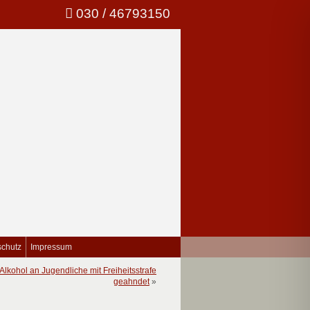
030 / 46793150
schutz
Impressum
lkohol an Jugendliche mit Freiheitsstrafe
geahndet
»