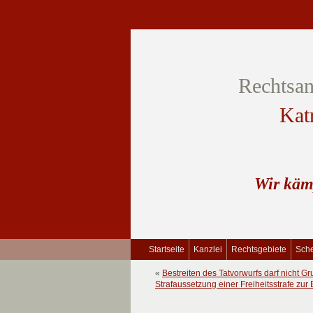
Rechtsan
Kat
Wir käm
Startseite
Kanzlei
Rechtsgebiete
Sche
«
Bestreiten des Tatvorwurfs darf nicht G
Strafaussetzung einer Freiheitsstrafe zu