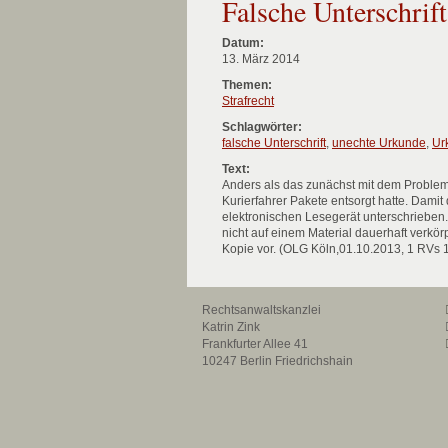
Falsche Unterschrif
Datum:
13. März 2014
Themen:
Strafrecht
Schlagwörter:
falsche Unterschrift
,
unechte Urkunde
,
Ur
Text:
Anders als das zunächst mit dem Problem
Kurierfahrer Pakete entsorgt hatte. Dami
elektronischen Lesegerät unterschrieben
nicht auf einem Material dauerhaft verkör
Kopie vor. (OLG Köln,01.10.2013, 1 RVs 
Rechtsanwaltskanzlei
Katrin Zink
Frankfurter Allee 41
10247 Berlin Friedrichshain