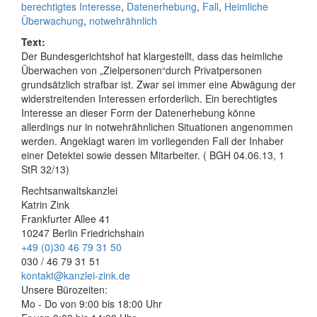
berechtigtes Interesse
,
Datenerhebung
,
Fall
,
Heimliche
Überwachung
,
notwehrähnlich
Text:
Der Bundesgerichtshof hat klargestellt, dass das heimliche
Überwachen von „Zielpersonen“durch Privatpersonen
grundsätzlich strafbar ist. Zwar sei immer eine Abwägung der
widerstreitenden Interessen erforderlich. Ein berechtigtes
Interesse an dieser Form der Datenerhebung könne
allerdings nur in notwehrähnlichen Situationen angenommen
werden. Angeklagt waren im vorliegenden Fall der Inhaber
einer Detektei sowie dessen Mitarbeiter. ( BGH 04.06.13, 1
StR 32/13)
Rechtsanwaltskanzlei
Katrin Zink
Frankfurter Allee 41
10247 Berlin Friedrichshain
+49 (0)30 46 79 31 50
030 / 46 79 31 51
kontakt@kanzlei-zink.de
Unsere Bürozeiten:
Mo - Do von 9:00 bis 18:00 Uhr