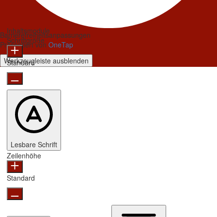
Inhaltsmodule
Barrierefreiheitsanpassungen
Schriftgröße
Präsentiert von
OneTap
Werkzeugleiste ausblenden
Standard
Lesbare Schrift
Zeilenhöhe
Standard